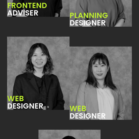
FRONTEND
ADVISER
PLANNING
DESIGNER
WEB
DESIGNER
WEB
DESIGNER