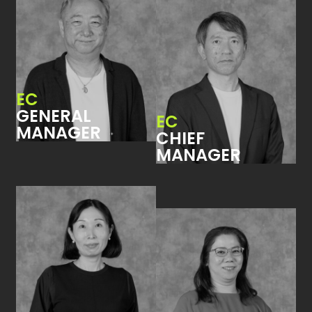
EC
GENERAL
EC
MANAGER
CHIEF
MANAGER